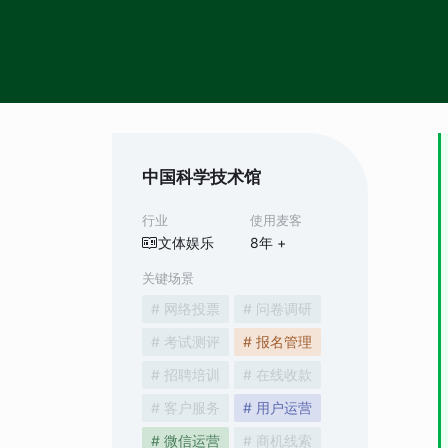
中国科学技术馆
行业
使用麦客
文体娱乐
8
年 +
关键场景
# 网络投票
# 问卷调研
# 考试测评
# 报名管理
# 招聘培训
# 在线收款
# 客户服务
# 用户运营
# 微信运营
# 商机线索