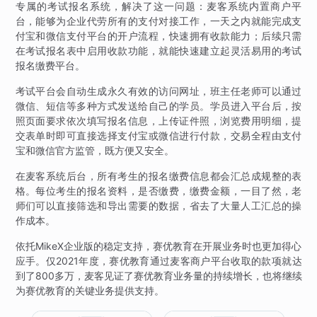
专属的考试报名系统，解决了这一问题：麦客系统内置商户平
台，能够为企业代劳所有的支付对接工作，一天之内就能完成支
付宝和微信支付平台的开户流程，快速拥有收款能力；后续只需
在考试报名表中启用收款功能，就能快速建立起灵活易用的考试
报名缴费平台。
考试平台会自动生成永久有效的访问网址，班主任老师可以通过
微信、短信等多种方式发送给自己的学员。学员进入平台后，按
照页面要求依次填写报名信息，上传证件照，浏览费用明细，提
交表单时即可直接选择支付宝或微信进行付款，交易全程由支付
宝和微信官方监管，既方便又安全。
在麦客系统后台，所有考生的报名缴费信息都会汇总成规整的表
格。每位考生的报名资料，是否缴费，缴费金额，一目了然，老
师们可以直接筛选和导出需要的数据，省去了大量人工汇总的操
作成本。
依托MikeX企业版的稳定支持，赛优教育在开展业务时也更加得心
应手。仅2021年度，赛优教育通过麦客商户平台收取的款项就达
到了800多万，麦客见证了赛优教育业务量的持续增长，也将继续
为赛优教育的关键业务提供支持。